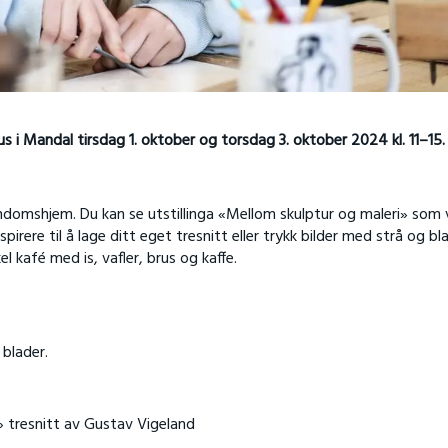
hus i Mandal
tirsdag 1. oktober og torsdag 3. oktober 2024 kl. 11–15
.
omshjem. Du kan se utstillinga «Mellom skulptur og maleri» som v
pirere til å lage ditt eget tresnitt eller trykk bilder med strå og bl
el kafé med i
s, vafler, brus og kaffe.
 blader.
» tresnitt av Gustav Vigeland