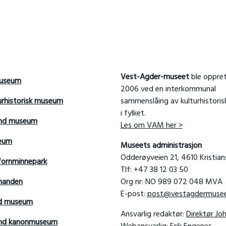
Vest-Agder-museet
ble oppret
useum
2006 ved en interkommunal
urhistorisk museum
sammenslåing av kulturhistori
i fylket.
and museum
Les om VAM her >
seum
Museets administrasjon
Odderøyveien 21, 4610 Kristia
fornminnepark
Tlf: +47 38 12 03 50
manden
Org nr: NO 989 072 048 MVA
E-post:
post@vestagdermusee
rd museum
Ansvarlig redaktør:
Direktør Jo
sand kanonmuseum