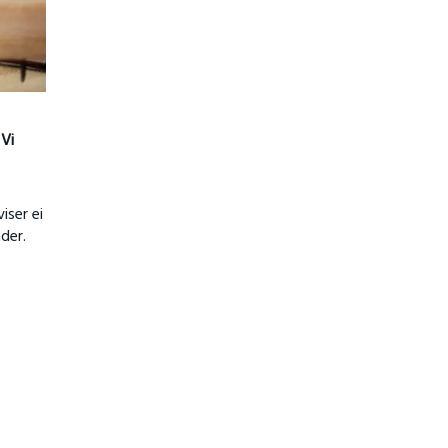
 Vi
iser ei
ader.