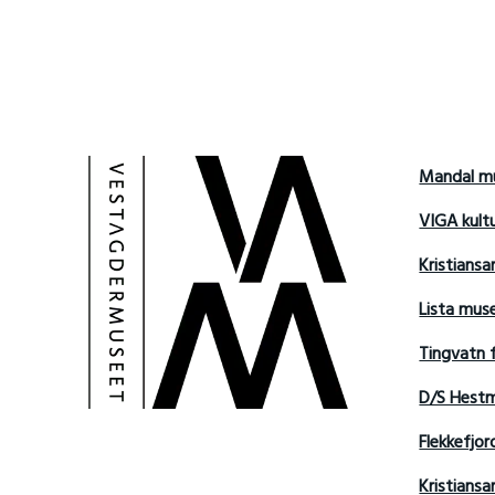
Mandal m
VIGA kult
Kristians
Lista mu
Tingvatn 
D/S Hest
Flekkefjo
Kristian