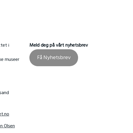
tet i
Meld deg på vårt nyhetsbrev
Få Nyhetsbrev
ske museer
nsand
t.no
hn Olsen