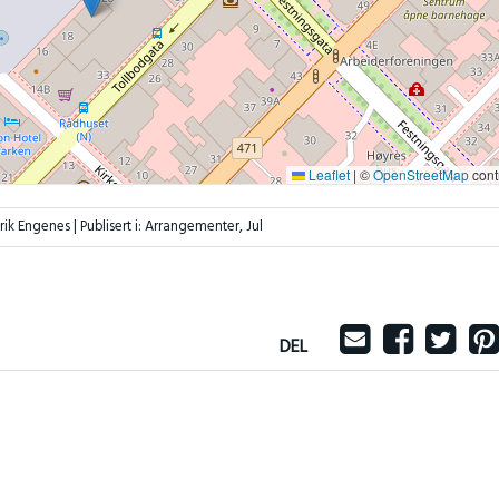
Leaflet
|
©
OpenStreetMap
cont
Erik Engenes |
Publisert i:
Arrangementer
,
Jul
DEL