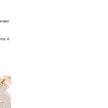
milier
ente 4-