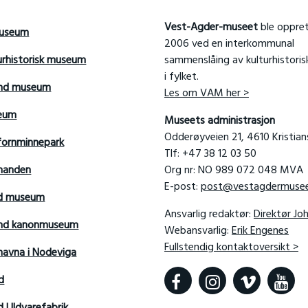
Vest-Agder-museet
ble oppret
useum
2006 ved en interkommunal
urhistorisk museum
sammenslåing av kulturhistori
i fylket.
and museum
Les om VAM her >
seum
Museets administrasjon
Odderøyveien 21, 4610 Kristia
fornminnepark
Tlf: +47 38 12 03 50
manden
Org nr: NO 989 072 048 MVA
E-post:
post@vestagdermusee
rd museum
Ansvarlig redaktør:
Direktør Jo
sand kanonmuseum
Webansvarlig:
Erik Engenes
Fullstendig kontaktoversikt >
avna i Nodeviga
d
d Uldvarefabrik