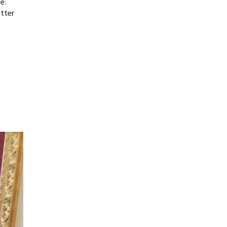
e:
etter