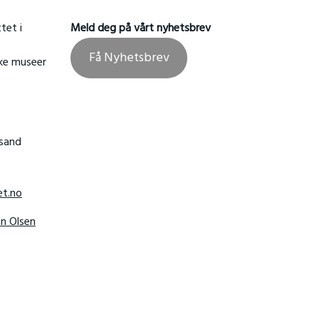
tet i
Meld deg på vårt nyhetsbrev
Få Nyhetsbrev
ske museer
nsand
t.no
hn Olsen