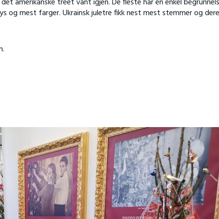
det amerikanske treet vant igjen. De fleste har en enkel begrunnels
lys og mest farger. Ukrainsk juletre fikk nest mest stemmer og der
n.