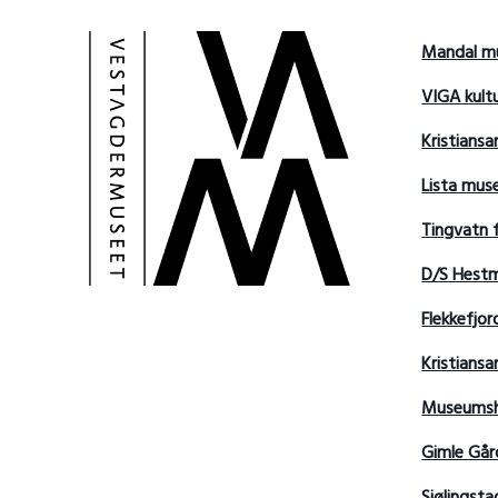
Mandal m
VIGA kult
Kristians
Lista mu
Tingvatn 
D/S Hest
Flekkefjo
Kristian
Museumsh
Gimle Går
Sjølingsta