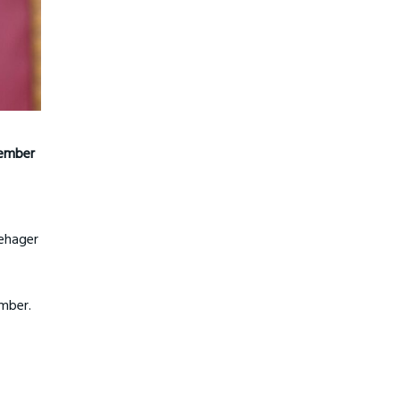
sember
nehager
ember.