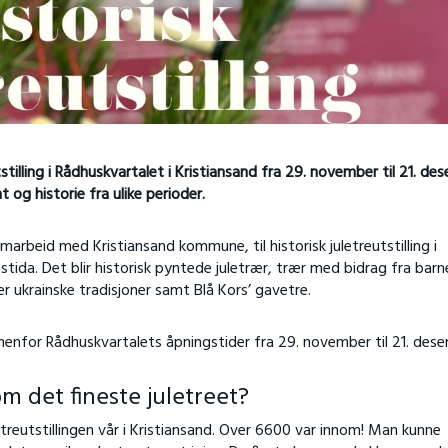
stilling i Rådhuskvartalet i Kristiansand fra 29. november til 21. de
og historie fra ulike perioder.
marbeid med Kristiansand kommune, til historisk juletreutstilling i
stida. Det blir historisk pyntede juletrær, trær med bidrag fra bar
r ukrainske tradisjoner samt Blå Kors’ gavetre.
nnenfor Rådhuskvartalets åpningstider fra 29. november til 21. des
 det fineste juletreet?
etreutstillingen vår i Kristiansand. Over 6600 var innom! Man kunne