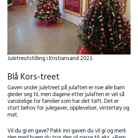
Juletreutstilling i Kristiansand 2023.
Blå Kors-treet
Gaven under juletreet på julaften er noe alle barn
gleder seg til, men dagene etter julaften er vel så
vanskelige for familier som har det tøft. Det er
stort behov for julegaver, opplevelser, vintertøy og
mat.
Vil du gi en gave? Pakk inn gaven du vil gi og merk
den med hvem du tror den vil passe til: eks. «Barn