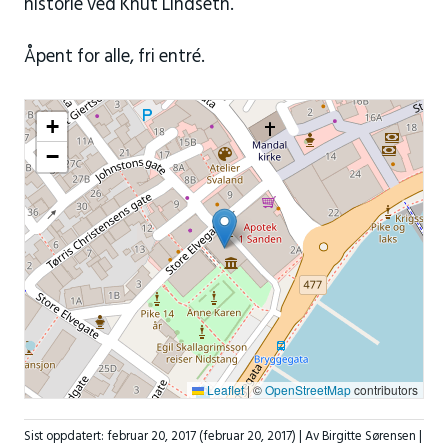
historie ved Knut Lindseth.
Åpent for alle, fri entré.
+
−
Leaflet
|
©
OpenStreetMap
contributors
Sist oppdatert:
februar 20, 2017
(februar 20, 2017)
| Av Birgitte Sørensen |