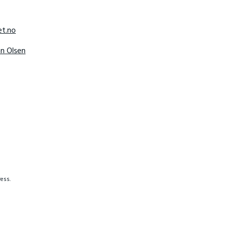
t.no
hn Olsen
ess.