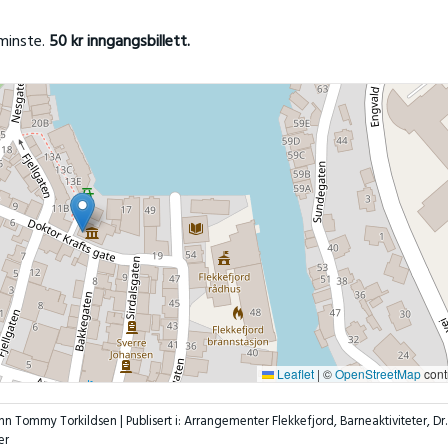
 minste.
50 kr inngangsbillett.
Leaflet
|
©
OpenStreetMap
cont
enn Tommy Torkildsen |
Publisert i:
Arrangementer Flekkefjord
,
Barneaktiviteter
,
Dr.
er