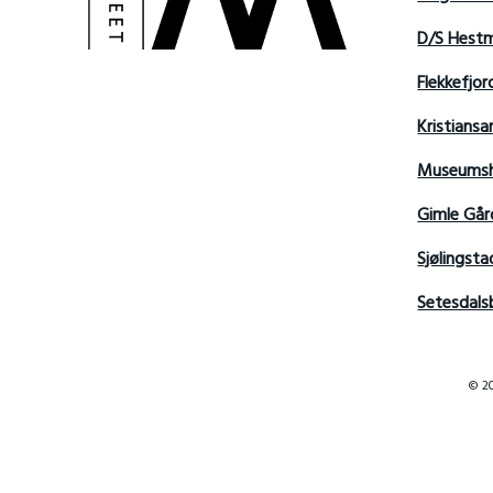
D/S Hest
Flekkefjo
Kristian
Museumsh
Gimle Går
Sjølingsta
Setesdals
© 20