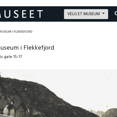
VELG ET MUSEUM
USEUM I FLEKKEFJORD
useum i Flekkefjord
fts gate 15-17