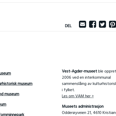
DEL
Vest-Agder-museet
ble oppret
useum
2006 ved en interkommunal
urhistorisk museum
sammenslåing av kulturhistori
i fylket.
and museum
Les om VAM her >
seum
Museets administrasjon
Odderøyveien 21, 4610 Kristia
fornminnepark