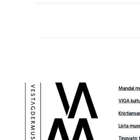
Mandal m
VIGA kult
Kristians
Lista mu
Tingvatn 