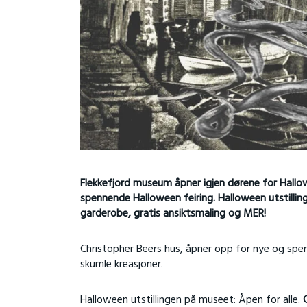
Flekkefjord museum åpner igjen dørene for Hallow
spennende Halloween feiring. Halloween utstilli
garderobe, gratis ansiktsmaling og MER!
Christopher Beers hus, åpner opp for nye og spen
skumle kreasjoner.
Halloween utstillingen på museet: Åpen for alle.