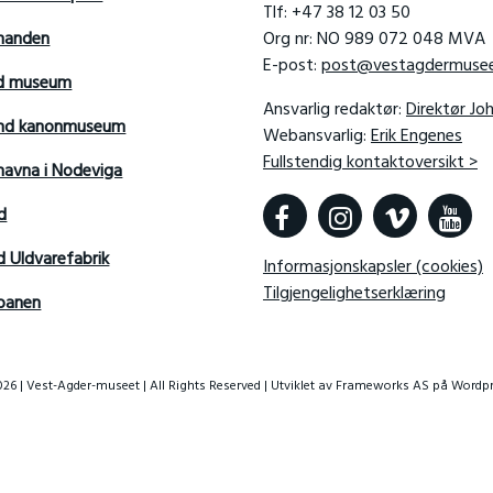
Tlf: +47 38 12 03 50
manden
Org nr: NO 989 072 048 MVA
E-post:
post@vestagdermusee
rd museum
Ansvarlig redaktør:
Direktør Jo
sand kanonmuseum
Webansvarlig:
Erik Engenes
Fullstendig kontaktoversikt >
avna i Nodeviga
d
d Uldvarefabrik
Informasjonskapsler (cookies)
Tilgjengelighetserklæring
banen
26 | Vest-Agder-museet | All Rights Reserved | Utviklet av
Frameworks AS
på Wordpr