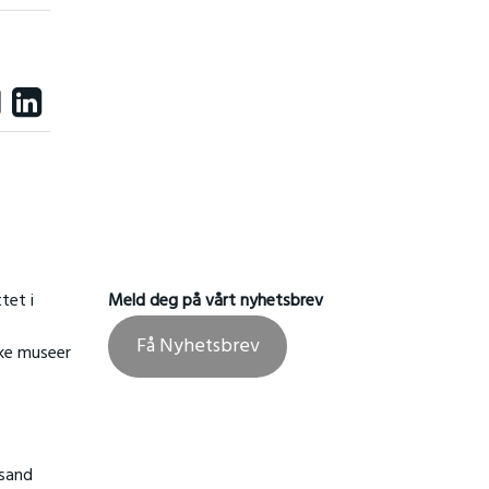
tet i
Meld deg på vårt nyhetsbrev
Få Nyhetsbrev
ske museer
nsand