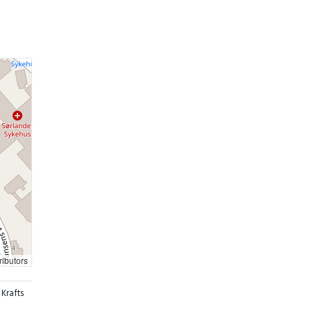
ributors
 Krafts