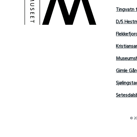
Tingvatn 
D/S Hest
Flekkefjo
Kristian
Museumsh
Gimle Går
Sjølingsta
Setesdals
© 20