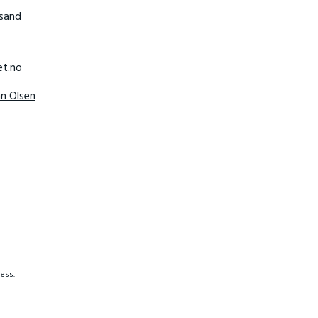
nsand
t.no
hn Olsen
ess.