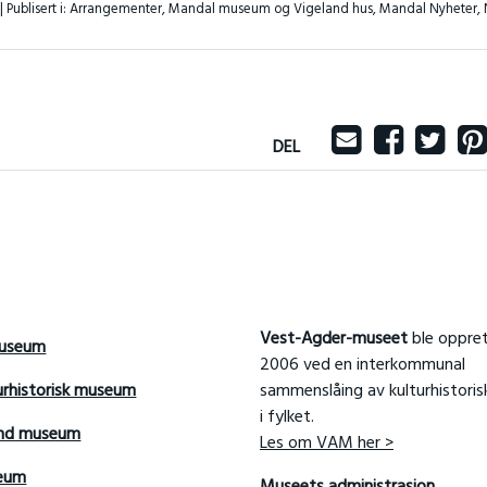
 |
Publisert i:
Arrangementer
,
Mandal museum og Vigeland hus
,
Mandal Nyheter
,
DEL
Vest-Agder-museet
ble oppret
useum
2006 ved en interkommunal
urhistorisk museum
sammenslåing av kulturhistori
i fylket.
and museum
Les om VAM her >
seum
Museets administrasjon