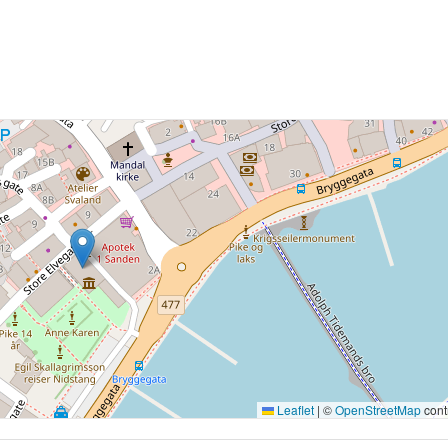
Leaflet
|
©
OpenStreetMap
cont