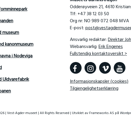
Odderøyveien 21, 4610 Kristia
fornminnepark
Tlf: +47 38 12 03 50
manden
Org nr: NO 989 072 048 MVA
E-post:
post@vestagdermusee
rd museum
Ansvarlig redaktør:
Direktør Jo
sand kanonmuseum
Webansvarlig:
Erik Engenes
Fullstendig kontaktoversikt >
avna i Nodeviga
d
d Uldvarefabrik
Informasjonskapsler (cookies)
Tilgjengelighetserklæring
banen
26 | Vest-Agder-museet | All Rights Reserved | Utviklet av
Frameworks AS
på Wordpr