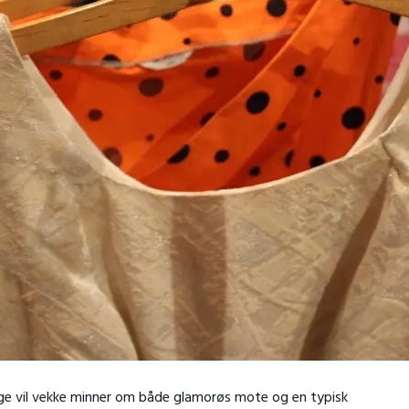
ange vil vekke minner om både glamorøs mote og en typisk