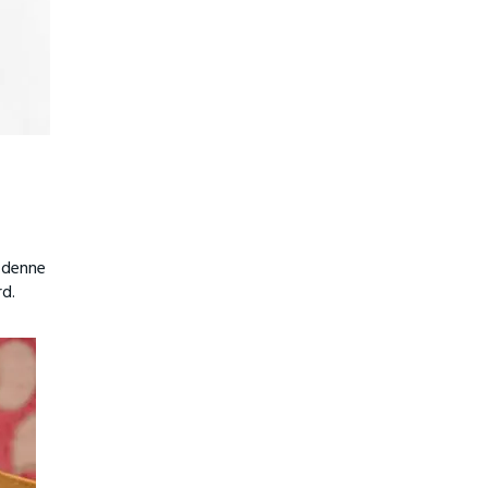
i denne
rd.