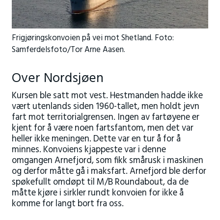
Frigjøringskonvoien på vei mot Shetland. Foto:
Samferdelsfoto/Tor Arne Aasen.
Over Nordsjøen
Kursen ble satt mot vest. Hestmanden hadde ikke
vært utenlands siden 1960-tallet, men holdt jevn
fart mot territorialgrensen. Ingen av fartøyene er
kjent for å være noen fartsfantom, men det var
heller ikke meningen. Dette var en tur å for å
minnes. Konvoiens kjappeste var i denne
omgangen Arnefjord, som fikk smårusk i maskinen
og derfor måtte gå i maksfart. Arnefjord ble derfor
spøkefullt omdøpt til M/B Roundabout, da de
måtte kjøre i sirkler rundt konvoien for ikke å
komme for langt bort fra oss.