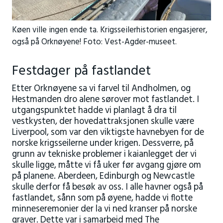
Køen ville ingen ende ta. Krigsseilerhistorien engasjerer,
også på Orknøyene! Foto: Vest-Agder-museet.
Festdager på fastlandet
Etter Orknøyene sa vi farvel til Andholmen, og
Hestmanden dro alene sørover mot fastlandet. I
utgangspunktet hadde vi planlagt å dra til
vestkysten, der hovedattraksjonen skulle være
Liverpool, som var den viktigste havnebyen for de
norske krigsseilerne under krigen. Dessverre, på
grunn av tekniske problemer i kaianlegget der vi
skulle ligge, måtte vi få uker før avgang gjøre om
på planene. Aberdeen, Edinburgh og Newcastle
skulle derfor få besøk av oss. I alle havner også på
fastlandet, sånn som på øyene, hadde vi flotte
minneseremonier der la vi ned kranser på norske
graver. Dette var i samarbeid med The