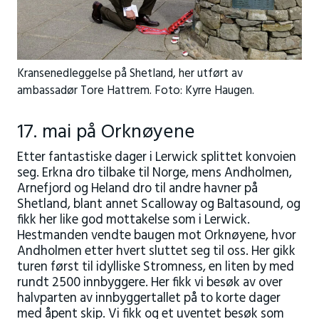
Kransenedleggelse på Shetland, her utført av
ambassadør Tore Hattrem. Foto: Kyrre Haugen.
17. mai på Orknøyene
Etter fantastiske dager i Lerwick splittet konvoien
seg. Erkna dro tilbake til Norge, mens Andholmen,
Arnefjord og Heland dro til andre havner på
Shetland, blant annet Scalloway og Baltasound, og
fikk her like god mottakelse som i Lerwick.
Hestmanden vendte baugen mot Orknøyene, hvor
Andholmen etter hvert sluttet seg til oss. Her gikk
turen først til idylliske Stromness, en liten by med
rundt 2500 innbyggere. Her fikk vi besøk av over
halvparten av innbyggertallet på to korte dager
med åpent skip. Vi fikk og et uventet besøk som