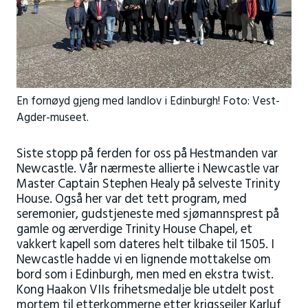
En fornøyd gjeng med landlov i Edinburgh! Foto: Vest-
Agder-museet.
Siste stopp på ferden for oss på Hestmanden var
Newcastle. Vår nærmeste allierte i Newcastle var
Master Captain Stephen Healy på selveste Trinity
House. Også her var det tett program, med
seremonier, gudstjeneste med sjømannsprest på
gamle og ærverdige Trinity House Chapel, et
vakkert kapell som dateres helt tilbake til 1505. I
Newcastle hadde vi en lignende mottakelse om
bord som i Edinburgh, men med en ekstra twist.
Kong Haakon VIIs frihetsmedalje ble utdelt post
mortem til etterkommerne etter krigsseiler Karluf