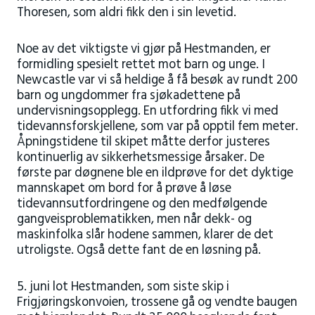
Thoresen, som aldri fikk den i sin levetid.
Noe av det viktigste vi gjør på Hestmanden, er
formidling spesielt rettet mot barn og unge. I
Newcastle var vi så heldige å få besøk av rundt 200
barn og ungdommer fra sjøkadettene på
undervisningsopplegg. En utfordring fikk vi med
tidevannsforskjellene, som var på opptil fem meter.
Åpningstidene til skipet måtte derfor justeres
kontinuerlig av sikkerhetsmessige årsaker. De
første par døgnene ble en ildprøve for det dyktige
mannskapet om bord for å prøve å løse
tidevannsutfordringene og den medfølgende
gangveisproblematikken, men når dekk- og
maskinfolka slår hodene sammen, klarer de det
utroligste. Også dette fant de en løsning på.
5. juni lot Hestmanden, som siste skip i
Frigjøringskonvoien, trossene gå og vendte baugen