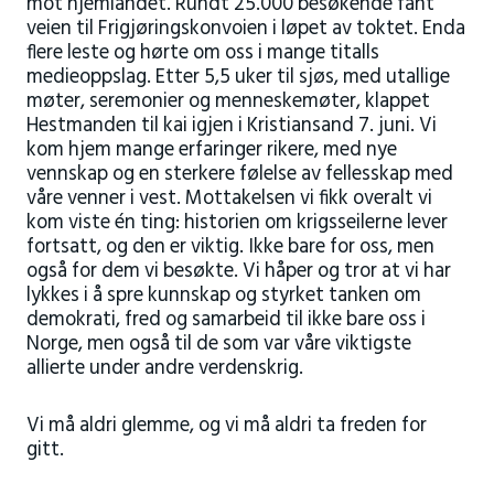
mot hjemlandet. Rundt 25.000 besøkende fant
veien til Frigjøringskonvoien i løpet av toktet. Enda
flere leste og hørte om oss i mange titalls
medieoppslag. Etter 5,5 uker til sjøs, med utallige
møter, seremonier og menneskemøter, klappet
Hestmanden til kai igjen i Kristiansand 7. juni. Vi
kom hjem mange erfaringer rikere, med nye
vennskap og en sterkere følelse av fellesskap med
våre venner i vest. Mottakelsen vi fikk overalt vi
kom viste én ting: historien om krigsseilerne lever
fortsatt, og den er viktig. Ikke bare for oss, men
også for dem vi besøkte. Vi håper og tror at vi har
lykkes i å spre kunnskap og styrket tanken om
demokrati, fred og samarbeid til ikke bare oss i
Norge, men også til de som var våre viktigste
allierte under andre verdenskrig.
Vi må aldri glemme, og vi må aldri ta freden for
gitt.