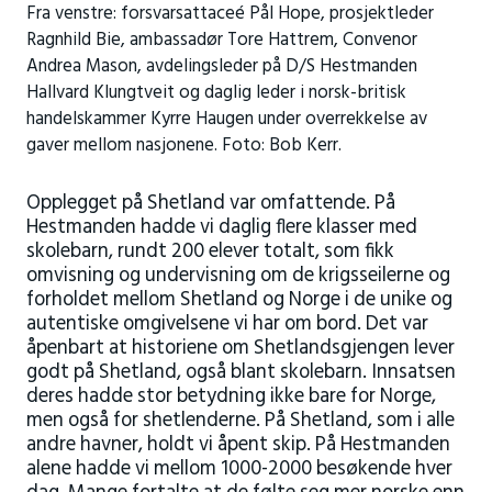
Fra venstre: forsvarsattaceé Pål Hope, prosjektleder
Ragnhild Bie, ambassadør Tore Hattrem, Convenor
Andrea Mason, avdelingsleder på D/S Hestmanden
Hallvard Klungtveit og daglig leder i norsk-britisk
handelskammer Kyrre Haugen under overrekkelse av
gaver mellom nasjonene. Foto: Bob Kerr.
Opplegget på Shetland var omfattende. På
Hestmanden hadde vi daglig flere klasser med
skolebarn, rundt 200 elever totalt, som fikk
omvisning og undervisning om de krigsseilerne og
forholdet mellom Shetland og Norge i de unike og
autentiske omgivelsene vi har om bord. Det var
åpenbart at historiene om Shetlandsgjengen lever
godt på Shetland, også blant skolebarn. Innsatsen
deres hadde stor betydning ikke bare for Norge,
men også for shetlenderne. På Shetland, som i alle
andre havner, holdt vi åpent skip. På Hestmanden
alene hadde vi mellom 1000-2000 besøkende hver