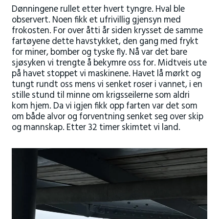
Dønningene rullet etter hvert tyngre. Hval ble
observert. Noen fikk et ufrivillig gjensyn med
frokosten. For over åtti år siden krysset de samme
fartøyene dette havstykket, den gang med frykt
for miner, bomber og tyske fly. Nå var det bare
sjøsyken vi trengte å bekymre oss for. Midtveis ute
på havet stoppet vi maskinene. Havet lå mørkt og
tungt rundt oss mens vi senket roser i vannet, i en
stille stund til minne om krigsseilerne som aldri
kom hjem. Da vi igjen fikk opp farten var det som
om både alvor og forventning senket seg over skip
og mannskap. Etter 32 timer skimtet vi land.