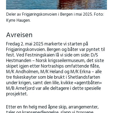
Deler av Frigjøringskonvoien i Bergen i mai 2025. Foto:
Kyrre Haugen.
Avreisen
Fredag 2. mai 2025 markerte vi starten på
Frigjøringskonvoien. Bergen og båter var pyntet til
fest. Ved Festningskaien lå vi side om side: D/S
Hestmanden – Norsk krigsseilermuseum, det siste
skipet igjen etter Nortraships omfattende flåte,
M/K Andholmen, M/K Heland og M/K Erkna – alle
tre fiskeskøyter som ble brukt i Shetlandsfarten
under krigen, samt den lille, kvikke «agentbåten»
M/B Arnefjord var alle deltagere i dette spesielle
prosjektet.
Etter en fin helg med åpne skip, arrangementer,
taler og kransenedleggelse, slapp vi trossene