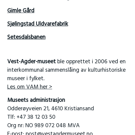
Gimle Gård
Sjølingstad Uldvarefabrik
Setesdalsbanen
Vest-Agder-museet
ble opprettet i 2006 ved en
interkommunal sammenslåing av kulturhistoriske
museer i fylket.
Les om VAM her >
Museets administrasjon
Odderøyveien 21, 4610 Kristiansand
Tlf: +47 38 12 03 50
Org nr: NO 989 072 048 MVA
E-post:
post@vestagdermuseet.no