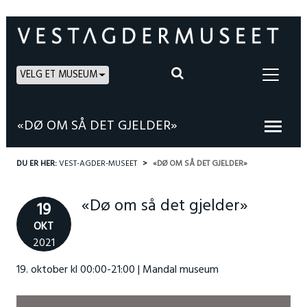
VELG ET MUSEUM
«DØ OM SÅ DET GJELDER»
DU ER HER:
VEST-AGDER-MUSEET
«DØ OM SÅ DET GJELDER»
«Dø om så det gjelder»
19
OKT
2021
19. oktober kl 00:00-21:00 | Mandal museum