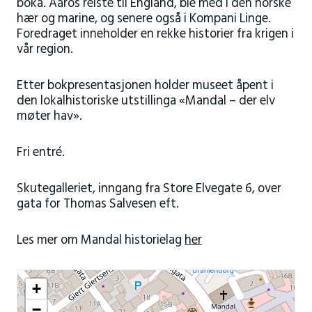
boka. Aaros reiste til England, ble med i den norske
hær og marine, og senere også i Kompani Linge.
Foredraget inneholder en rekke historier fra krigen i
vår region.
Etter bokpresentasjonen holder museet åpent i
den lokalhistoriske utstillinga «Mandal – der elv
møter hav».
Fri entré.
Skutegalleriet, inngang fra Store Elvegate 6, over
gata for Thomas Salvesen eft.
Les mer om Mandal historielag
her
+
−