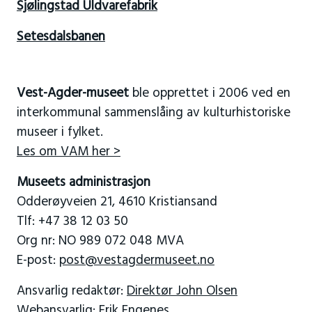
Sjølingstad Uldvarefabrik
Setesdalsbanen
Vest-Agder-museet
ble opprettet i 2006 ved en
interkommunal sammenslåing av kulturhistoriske
museer i fylket.
Les om VAM her >
Museets administrasjon
Odderøyveien 21, 4610 Kristiansand
Tlf: +47 38 12 03 50
Org nr: NO 989 072 048 MVA
E-post:
post@vestagdermuseet.no
Ansvarlig redaktør:
Direktør John Olsen
Webansvarlig:
Erik Engenes