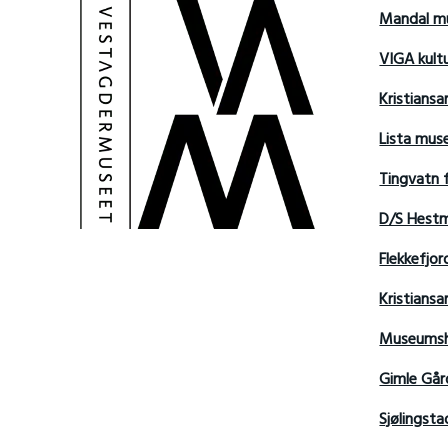
Mandal m
VIGA kult
Kristians
Lista mu
Tingvatn 
D/S Hest
Flekkefjo
Kristian
Museumsh
Gimle Går
Sjølingsta