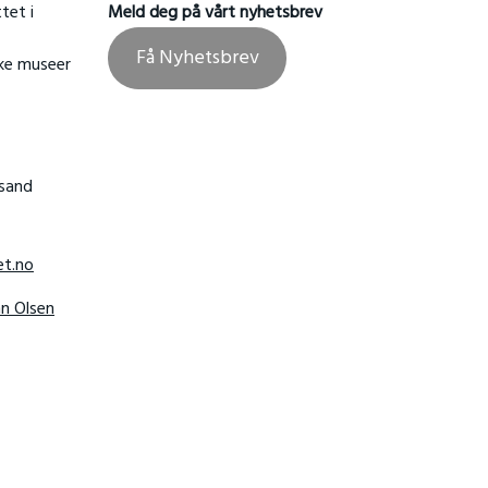
tet i
Meld deg på vårt nyhetsbrev
Få Nyhetsbrev
ske museer
nsand
t.no
hn Olsen