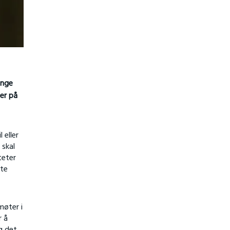
ange
er på
 eller
 skal
teter
rte
møter i
r å
g det