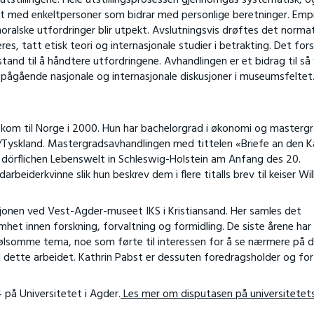
et med enkeltpersoner som bidrar med personlige beretninger. Empi
le moralske utfordringer blir utpekt. Avslutningsvis drøftes det norma
s, tatt etisk teori og internasjonale studier i betrakting. Det fors
and til å håndtere utfordringene. Avhandlingen er et bidrag til så 
i pågående nasjonale og internasjonale diskusjoner i museumsfeltet
 kom til Norge i 2000. Hun har bachelorgrad i økonomi og mastergr
el/Tyskland. Mastergradsavhandlingen med tittelen «Briefe an den Ka
r dörflichen Lebenswelt in Schleswig-Holstein am Anfang des 20.
arbeiderkvinne slik hun beskrev dem i flere titalls brev til keiser Wil
sjonen ved Vest-Agder-museet IKS i Kristiansand. Her samles det
het innen forskning, forvaltning og formidling. De siste årene har
 følsomme tema, noe som førte til interessen for å se nærmere på 
ette arbeidet. Kathrin Pabst er dessuten foredragsholder og for
på Universitetet i Agder.
Les mer om disputasen på universitetet