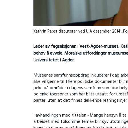
Kathrin Pabst disputerer ved UiA desember 2014_F
Leder av fagseksjonen i Vest-Agder-museet, Kat
behov å avveie. Moralske utfordringer museums
Universitetet i Agder.
Museenes samfunnsoppdrag inkluderer i dag arbei
ikke vil kjenne til. I flere politiske dokumenter 
peke på områder i dagens samfunn som bør belyses 
og enkeltpersoner som har blitt utsatt for urettf
parter, uten at det finnes dekkende retningslinj
I avhandlingen med tittelen «Mange hensyn å ta
arbeidet med følsomme tema» blir syv utstillinge
kunne se nærmere på funnene fra de første seks u