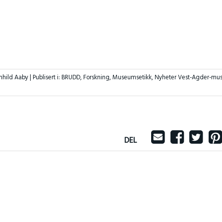
nhild Aaby |
Publisert i:
BRUDD
,
Forskning
,
Museumsetikk
,
Nyheter Vest-Agder-mu
DEL