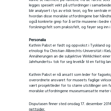
legges spesielt vekt på utfordringer i samarbeid
blir analysert i lys av etisk teori, og fire sentra
hvordan disse moralske utfordringene bør håndtere
også konkrete grep for å sette museene i bedre st
forskningsfelt som praksisfelt, og føyer seg inn 
Personalia
Kathrin Pabst er født og oppvokst i Tyskland og
etnologi fra Christian-Albrechts-Universität i Ki
Annäherungen an die subjektive Wirklichkeit eine
Jahrhunderts» tok for seg levekår til en fattig land
Kathrin Pabst er nå ansatt som leder for fagsek
overordnete ansvaret for museets faglige virksom
vært prosjektleder for to større utstillinger om
moralske utfordringene museumsansatte møter i d
Disputasen finner sted onsdag 17. desember 2014 
nettsider.