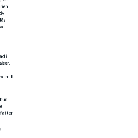
rien
tiv
lås
vel
.
ad i
iser.
helm II.
 hun
de
fatter.
s