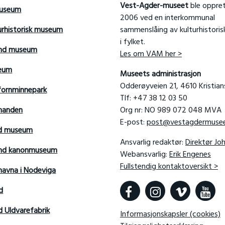
Vest-Agder-museet
ble oppret
useum
2006 ved en interkommunal
urhistorisk museum
sammenslåing av kulturhistori
i fylket.
and museum
Les om VAM her >
seum
Museets administrasjon
Odderøyveien 21, 4610 Kristia
fornminnepark
Tlf: +47 38 12 03 50
manden
Org nr: NO 989 072 048 MVA
E-post:
post@vestagdermusee
rd museum
Ansvarlig redaktør:
Direktør Jo
sand kanonmuseum
Webansvarlig:
Erik Engenes
Fullstendig kontaktoversikt >
avna i Nodeviga
d
d Uldvarefabrik
Informasjonskapsler (cookies)