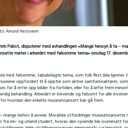
oto: Amund Hestsveen
hrin Pabst, disputerer med avhandlingen «Mange hensyn å ta – m
ansatte møter i arbeidet med følsomme tema» onsdag 17. desemb
d med følsomme, tabubelagte tema, som folk flest ikke kjenner til
blir museene oppfordret til å opptre som aktive samfunnsaktører, som
for å rette opp bilder fra fortiden, eller for å løfte frem minori
erdig behandling. Arbeidet er krevende og følsomt for alle involve
er for hvordan den enkelte museumsansatt bør gå frem.
 – mange behov å avveie. Moralske utfordringer museumsansatte 
r fra inn- og utland studert, hvorav den syvende ble iscenesatt fo
tstillingene. Hele utstillingsprosessen gjennomgås systematisk, o