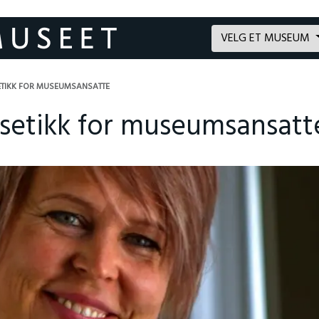
VELG ET MUSEUM
ETIKK FOR MUSEUMSANSATTE
nsetikk for museumsansatt