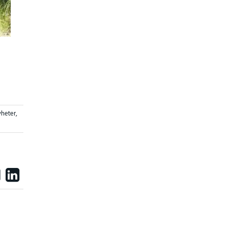
yheter
,