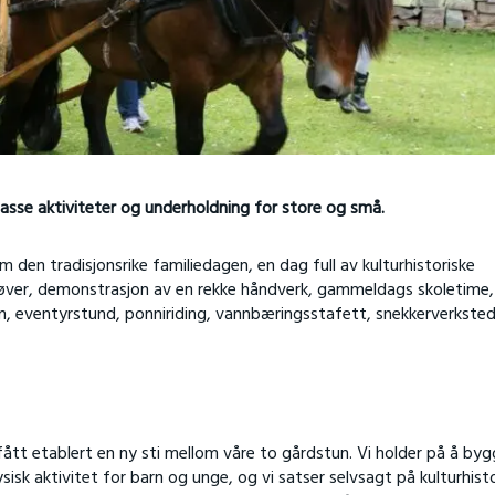
sse aktiviteter og underholdning for store og små.
den tradisjonsrike familiedagen, en dag full av kulturhistoriske
røver, demonstrasjon av en rekke håndverk, gammeldags skoletime,
, eventyrstund, ponniriding, vannbæringsstafett, snekkerverkste
fått etablert en ny sti mellom våre to gårdstun. Vi holder på å by
sisk aktivitet for barn og unge, og vi satser selvsagt på kulturhist