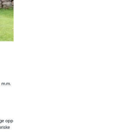
d m.m.
gge opp
oriske