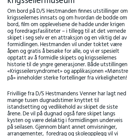
krigsseilermuseum
Om bord på D/S Hestmanden finnes utstillinger om
krigsseilernes innsats og om hvordan de bodde om
bord, film om opplevelsene de hadde under krigen
og foredragsfasiliteter – i tillegg til at det vernede
skipet i seg selv er en attraksjon og en viktig del av
formidlingen. Hestmanden vil under toktet være
åpen og gratis å besøke for alle, og vi er spesielt
opptatt av å formidle skipets og krigsseilernes
historie til de yngre generasjoner. Både utstillingen
«Krigsseilersyndromet» og applikasjonen «Mønstre
på» inneholder sterke fortellinger fra virkeligheten!
Frivillige fra D/S Hestmandens Venner har lagt ned
mange tusen dugnadstimer knyttet til
istandsetting og vedlikehold av skipet de siste
årene. De vil på dugnad også føre skipet langs
kysten og være delaktig i formidlingen underveis
på seilasen. Gjennom blant annet omvisninger,
arrangementer, foredrag og skoleopplegg vil vi