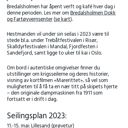
Bredalsholmen har åpent verft og kafé hver dag i
denne perioden. Les mer om
Bredalsholmen Dokk
og Fartøyvernsenter
(
se kart
).
Hestmanden vil under sin seilas i 2023 være til
stede bl.a. under Trebåtfestivalen i Risør,
Skalldyrfestivalen i Mandal, Fjordfesten i
Sandefjord, samt ligge to uker til kai i Oslo.
Om bord i autentiske omgivelser finner du
utstillinger om krigsseilerne og deres historier,
visning av kortfilmen «Marerittet», så vel som
muligheten til å få ta en nær titt på skipets hjerte
– den originale dampmaskinen fra 1911 som
fortsatt er i drift i dag.
Seilingsplan 2023:
11.-15. mai: Lillesand (prøvetur)