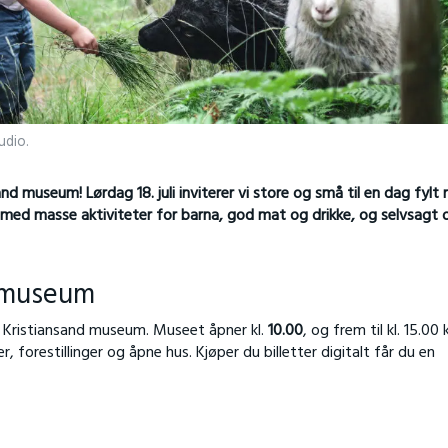
udio.
nd museum! Lørdag 18. juli inviterer vi store og små til en dag fylt
et med masse aktiviteter for barna, god mat og drikke, og selvsagt
d museum
g på Kristiansand museum. Museet åpner kl.
10.00
, og frem til kl. 15.00 
orestillinger og åpne hus. Kjøper du billetter digitalt får du en