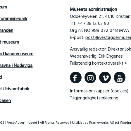
seum
Museets administrasjon
Odderøyveien 21, 4610 Kristia
fornminnepark
Tlf: +47 38 12 03 50
manden
Org nr: NO 989 072 048 MVA
E-post:
post@vestagdermusee
rd museum
Ansvarlig redaktør:
Direktør Jo
sand kanonmuseum
Webansvarlig:
Erik Engenes
Fullstendig kontaktoversikt >
avna i Nodeviga
d
d Uldvarefabrik
Informasjonskapsler (cookies)
Tilgjengelighetserklæring
banen
26 | Vest-Agder-museet | All Rights Reserved | Utviklet av
Frameworks AS
på Wordpr