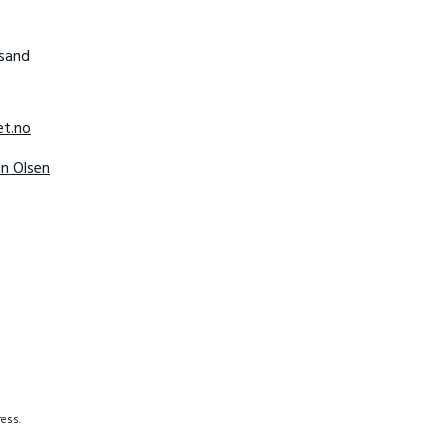
nsand
t.no
hn Olsen
ess.