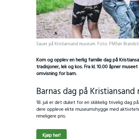
Sauer på Kristiansand museum. Foto: PMSør Brandst
Kom og opplev en herlig familie dag på Kristiansa
tradisjoner, lek og kos. Fra kl. 10.00 åpner muse
omvisning for barn.
Barnas dag på Kristiansan
18. juli er det duket for en skikkelig trivelig da
dere oppleve ekte museumshygge med aktiviteter, f
rimeligere pris:
Kjøp her!