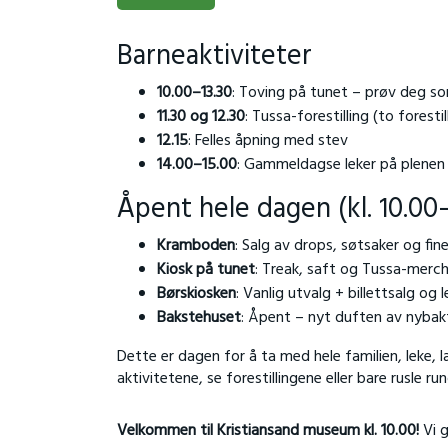
Barneaktiviteter
10.00–13.30
: Toving på tunet – prøv deg som
11.30 og 12.30
: Tussa-forestilling (to forestil
12.15
: Felles åpning med stev
14.00–15.00
: Gammeldagse leker på plenen –
Åpent hele dagen (kl. 10.00
Kramboden
: Salg av drops, søtsaker og fin
Kiosk på tunet
: Treak, saft og Tussa-merc
Børskiosken
: Vanlig utvalg + billettsalg og l
Bakstehuset
: Åpent – nyt duften av nybak
Dette er dagen for å ta med hele familien, leke, læ
aktivitetene, se forestillingene eller bare rusle 
Velkommen til Kristiansand museum kl. 10.00!
Vi g