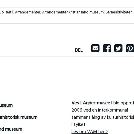
ublisert i:
Arrangementer
,
Arrangementer Kristiansand museum
,
Barneaktiviteter
,
DEL
Vest-Agder-museet
ble oppret
useum
2006 ved en interkommunal
urhistorisk museum
sammenslåing av kulturhistori
i fylket.
and museum
Les om VAM her >