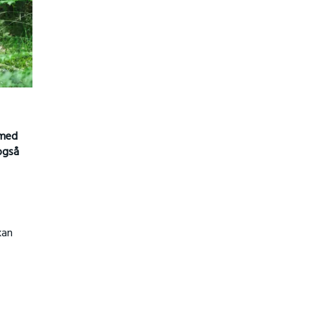
 med
 også
kan