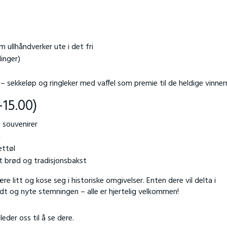
 ullhåndverker ute i det fri
linger)
 sekkeløp og ringleker med vaffel som premie til de heldige vinner
–15.00)
e souvenirer
h
ettøl
t brød og tradisjonsbakst
re litt og kose seg i historiske omgivelser. Enten dere vil delta i
rundt og nyte stemningen – alle er hjertelig velkommen!
leder oss til å se dere.