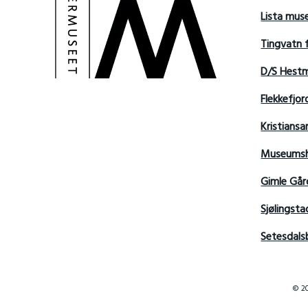
Lista mu
Tingvatn 
D/S Hest
Flekkefjo
Kristian
Museumsh
Gimle Går
Sjølingsta
Setesdals
© 20