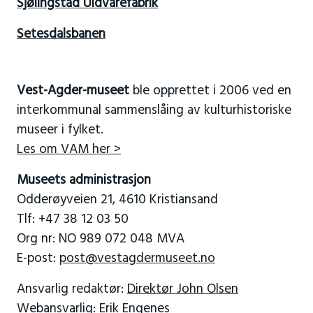
Sjølingstad Uldvarefabrik
Setesdalsbanen
Vest-Agder-museet
ble opprettet i 2006 ved en
interkommunal sammenslåing av kulturhistoriske
museer i fylket.
Les om VAM her >
Museets administrasjon
Odderøyveien 21, 4610 Kristiansand
Tlf: +47 38 12 03 50
Org nr: NO 989 072 048 MVA
E-post:
post@vestagdermuseet.no
Ansvarlig redaktør:
Direktør John Olsen
Webansvarlig:
Erik Engenes