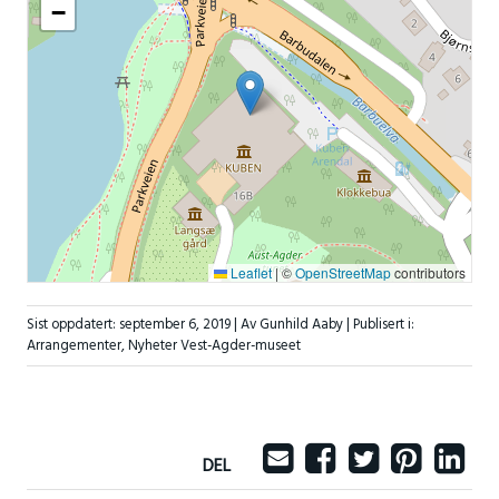
−
Leaflet
|
©
OpenStreetMap
contributors
Sist oppdatert:
september 6, 2019
| Av Gunhild Aaby |
Publisert i:
Arrangementer
,
Nyheter Vest-Agder-museet
DEL