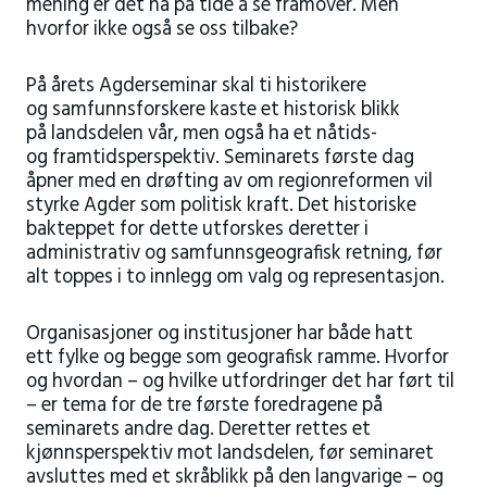
mening er det nå på tide å se framover. Men
hvorfor ikke også se oss tilbake?
På årets Agderseminar skal ti historikere
og samfunnsforskere kaste et historisk blikk
på landsdelen vår, men også ha et nåtids-
og framtidsperspektiv. Seminarets første dag
åpner med en drøfting av om regionreformen vil
styrke Agder som politisk kraft. Det historiske
bakteppet for dette utforskes deretter i
administrativ og samfunnsgeografisk retning, før
alt toppes i to innlegg om valg og representasjon.
Organisasjoner og institusjoner har både hatt
ett fylke og begge som geografisk ramme. Hvorfor
og hvordan – og hvilke utfordringer det har ført til
– er tema for de tre første foredragene på
seminarets andre dag. Deretter rettes et
kjønnsperspektiv mot landsdelen, før seminaret
avsluttes med et skråblikk på den langvarige – og