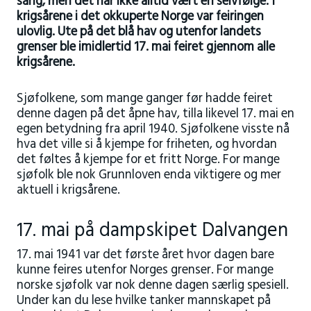
sang, men det har ikke alltid vært en selvfølge. I
krigsårene i det okkuperte Norge var feiringen
ulovlig. Ute på det blå hav og utenfor landets
grenser ble imidlertid 17. mai feiret gjennom alle
krigsårene.
Sjøfolkene, som mange ganger før hadde feiret
denne dagen på det åpne hav, tilla likevel 17. mai en
egen betydning fra april 1940. Sjøfolkene visste nå
hva det ville si å kjempe for friheten, og hvordan
det føltes å kjempe for et fritt Norge. For mange
sjøfolk ble nok Grunnloven enda viktigere og mer
aktuell i krigsårene.
17. mai på dampskipet Dalvangen
17. mai 1941 var det første året hvor dagen bare
kunne feires utenfor Norges grenser. For mange
norske sjøfolk var nok denne dagen særlig spesiell.
Under kan du lese hvilke tanker mannskapet på