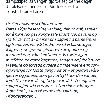
dampskipet Dalvangen gjorde seg denne dagen.
Uttalelsen er hentet fra Meddelelser fra
skipsfartsdirektøren.
Hr. Generalkonsul Christensen:
Dette skips besetning var idag, den 17. mai, samlet
for å høre Norges konge tale til sitt folk på land og
sjø. Vi var fylt av minner om dagen fra barneårene
og fremover. For vårt indre øie så vi barnetoget,
flaggene, de grønne girlandere av granbar og
menneskene, våre landsmenn. Vi hørte igjen
musikken fra guttekorpsene, sangen og jubelen, og
vi tenkte og forstod dypere og inderligere enn før –
og kanskje for første gang helt ut – at gleden i våre
hjerter og jubelen som gav uttrykk for den var der,
fordi 17. mai var vår og Norge var vårt. Vi sang våre
sanger igjen, «Ja vi elsker··. «Gud signe vårt dyre
fedre­ land», «Jeg vil verge mitt land» og
«Kongesangen».