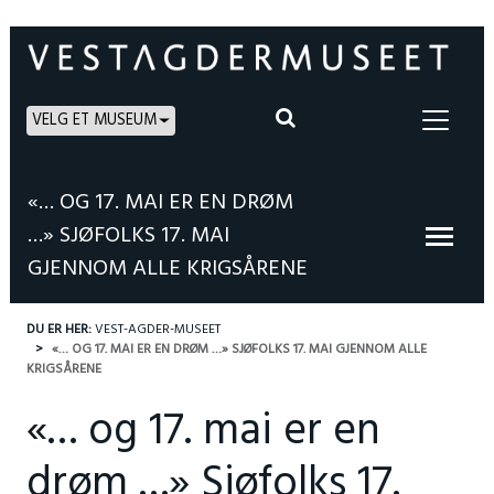
VELG ET MUSEUM
«… OG 17. MAI ER EN DRØM
…» SJØFOLKS 17. MAI
GJENNOM ALLE KRIGSÅRENE
DU ER HER:
VEST-AGDER-MUSEET
«… OG 17. MAI ER EN DRØM …» SJØFOLKS 17. MAI GJENNOM ALLE
KRIGSÅRENE
«… og 17. mai er en
drøm …» Sjøfolks 17.