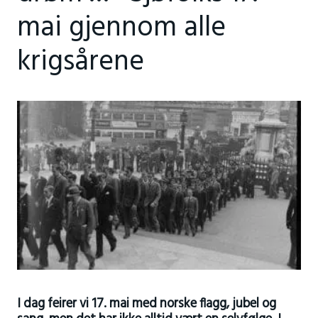
mai gjennom alle
krigsårene
I dag feirer vi 17. mai med norske flagg, jubel og