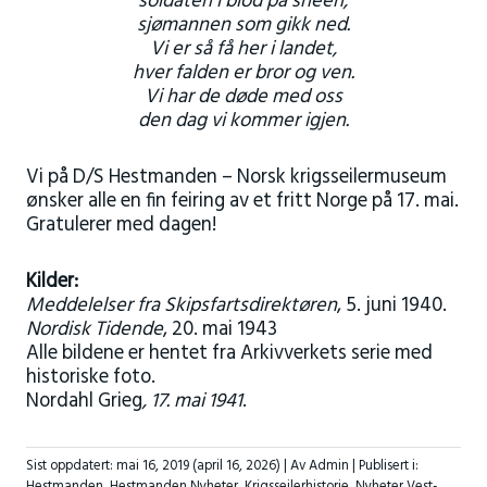
soldaten i blod på sneen,
sjømannen som gikk ned.
Vi er så få her i landet,
hver falden er bror og ven.
Vi har de døde med oss
den dag vi kommer igjen.
Vi på D/S Hestmanden – Norsk krigsseilermuseum
ønsker alle en fin feiring av et fritt Norge på 17. mai.
Gratulerer med dagen!
Kilder:
Meddelelser fra Skipsfartsdirektøren
, 5. juni 1940.
Nordisk Tidende
, 20. mai 1943
Alle bildene er hentet fra Arkivverkets serie med
historiske foto.
Nordahl Grieg
, 17. mai 1941
.
Sist oppdatert:
mai 16, 2019
(april 16, 2026)
| Av Admin |
Publisert i:
Hestmanden
,
Hestmanden Nyheter
,
Krigsseilerhistorie
,
Nyheter Vest-