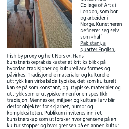
College of Arts i
London, som bor
og arbeider i
Norge. Kunstneren
definerer seg selv
som
«half
Pakistani, a
quarter English,
Irish by proxy og helt Norsk».
Hans
kunstneriskepraksis kaster et kritiks blikk på
hvordan tradisjoner og kulturell arv formes og
påvirkes. Tradisjonelle materialer og kulturelle
uttrykk kan virke både typiske, det som kulturelt
kan se på som konstant, og utypiske, materialer og
uttrykk som er utypiske innenfor en spesifikk
tradisjon. Mennesker, miljøer og kulturell arv blir
derfor objekter for skjørhet, humor og
kompleksiteten. Publikum inviteres inn i et
kunstnerskap som utforsker hvor grensene på en
kultur stopper og hvor grensen på en annen kultur