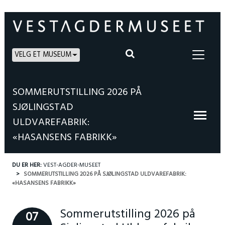
VELG ET MUSEUM
SOMMERUTSTILLING 2026 PÅ
SJØLINGSTAD
ULDVAREFABRIK:
«HASANSENS FABRIKK»
DU ER HER:
VEST-AGDER-MUSEET
SOMMERUTSTILLING 2026 PÅ SJØLINGSTAD ULDVAREFABRIK:
«HASANSENS FABRIKK»
Sommerutstilling 2026 på
07