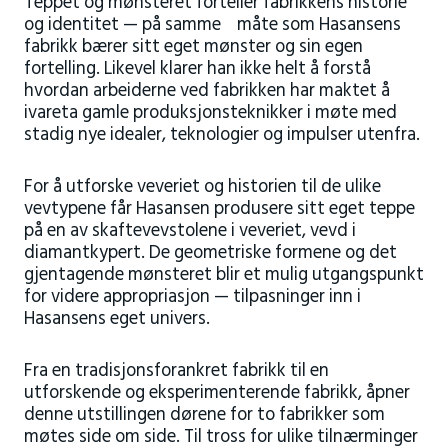
Teppet og mønsteret forteller fabrikkens historie
og identitet — på samme måte som Hasansens
fabrikk bærer sitt eget mønster og sin egen
fortelling. Likevel klarer han ikke helt å forstå
hvordan arbeiderne ved fabrikken har maktet å
ivareta gamle produksjonsteknikker i møte med
stadig nye idealer, teknologier og impulser utenfra.
For å utforske veveriet og historien til de ulike
vevtypene får Hasansen produsere sitt eget teppe
på en av skaftevevstolene i veveriet, vevd i
diamantkypert. De geometriske formene og det
gjentagende mønsteret blir et mulig utgangspunkt
for videre appropriasjon — tilpasninger inn i
Hasansens eget univers.
Fra en tradisjonsforankret fabrikk til en
utforskende og eksperimenterende fabrikk, åpner
denne utstillingen dørene for to fabrikker som
møtes side om side. Til tross for ulike tilnærminger